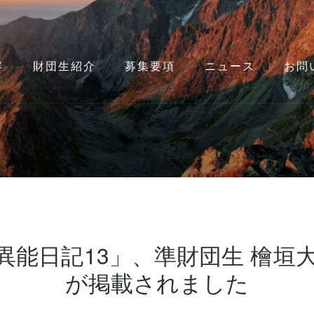
容
財団生紹介
募集要項
ニュース
お問
異能日記13」、準財団生 檜垣
が掲載されました