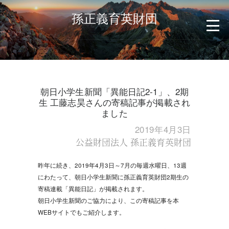
孫正義育英財団
朝日小学生新聞「異能日記2-1」、2期
生 工藤志昊さんの寄稿記事が掲載され
ました
2019年4月3日
公益財団法人 孫正義育英財団
昨年に続き、2019年4月3日～7月の毎週水曜日、13週
にわたって、朝日小学生新聞に孫正義育英財団2期生の
寄稿連載「異能日記」が掲載されます。
朝日小学生新聞のご協力により、この寄稿記事を本
WEBサイトでもご紹介します。