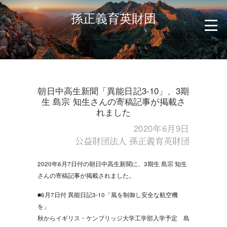
孫正義育英財団
朝日中高生新聞「異能日記3-10」、3期
生 島宗 知生さんの寄稿記事が掲載さ
れました
2020年6月9日
公益財団法人 孫正義育英財団
2020年6月7日付の朝日中高生新聞に、3期生 島宗 知生
さんの寄稿記事が掲載されました。
■6月7日付 異能日記3-10「風を制御し安全な航空機
を」
秋からイギリス・ケンブリッジ大学工学部入学予定 島