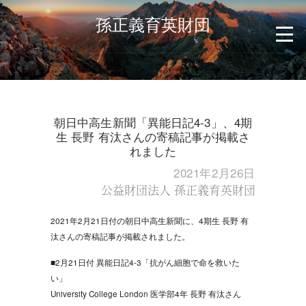
孫正義育英財団
朝日中高生新聞「異能日記4-3」、4期
生 長野 有汰さんの寄稿記事が掲載さ
れました
2021年2月26日
公益財団法人 孫正義育英財団
2021年2月21日付の朝日中高生新聞に、4期生 長野 有
汰さんの寄稿記事が掲載されました。
■2月21日付 異能日記4-3「抗がん細胞で命を救いた
い」
University College London 医学部4年 長野 有汰さん