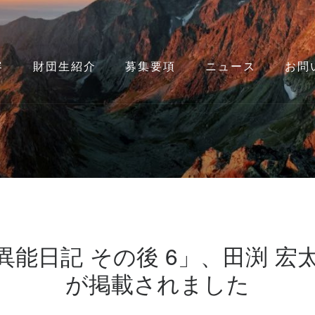
容
財団生紹介
募集要項
ニュース
お問
異能日記 その後 6」、田渕 宏
が掲載されました