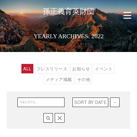
孫正義育英財団
YEARLY ARCHIVES: 2022
ALL
プレスリリース
お知らせ
イベント
メディア掲載
その他
SORT BY
DATE