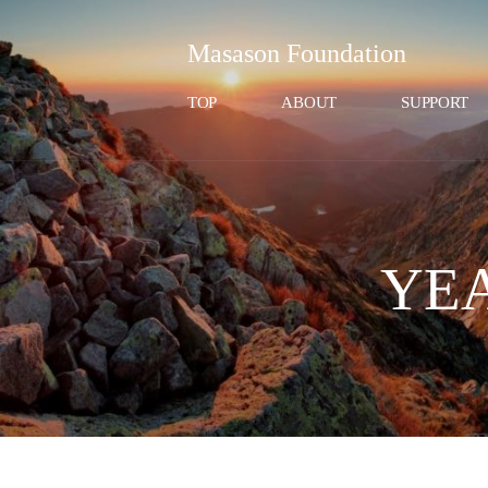
Masason Foundation
TOP
ABOUT
SUPPORT
YEA